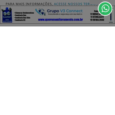
PARA MAIS INFORMAÇÕES,
ACESSE NOSSOS TERMOS
BARES E RESTAURANTES
CLICANDO AQUI
MITOS
PROSSEGUIR
IMÓVEIS
SÃO PAULO
SOROCABA
SANTOS
CAMPINAS
LITORAL PAULISTA
VALE DO PARAÍBA
CIDADE DE SOROCABA
SEGURANÇA