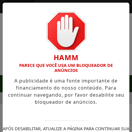
Entrar
HAMM
PARECE QUE VOCÊ USA UM BLOQUEADOR DE
ANÚNCIOS
A publicidade é uma fonte importante de
MENU
financiamento do nosso conteúdo. Para
continuar navegando, por favor desabilite seu
 SERRA NEGRA: FAZENDA COM 488 HECTARES UNE ALTA PRO
bloqueador de anúncios.
NOTÍCIAS/MÚSICA
Pink Floyd - A Jornada
APÓS DESABILITAR, ATUALIZE A PÁGINA PARA CONTINUAR SUA