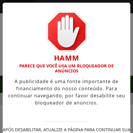
Entrar
HAMM
PARECE QUE VOCÊ USA UM BLOQUEADOR DE
ANÚNCIOS
A publicidade é uma fonte importante de
MENU
financiamento do nosso conteúdo. Para
continuar navegando, por favor desabilite seu
M SERRA NEGRA: FAZENDA COM 488 HECTARES UNE ALTA PR
bloqueador de anúncios.
NOTÍCIAS/MÚSICA
"Pink Floyd Está de Volta": O
APÓS DESABILITAR, ATUALIZE A PÁGINA PARA CONTINUAR SUA