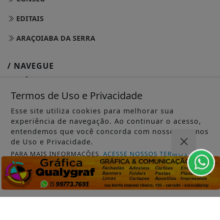
EDITAIS
ARAÇOIABA DA SERRA
/ NAVEGUE
INÍCIO
Termos de Uso e Privacidade
SOBRE
Esse site utiliza cookies para melhorar sua
PAINEL DO LEITOR
experiência de navegação. Ao continuar o acesso,
entendemos que você concorda com nossos Termos
TERMOS DE USO E PRIVACIDADE
de Uso e Privacidade.
PARA MAIS INFORMAÇÕES,
ACESSE NOSSOS TERMOS
FAQ
CLICANDO AQUI
CONTATO
PROSSEGUIR