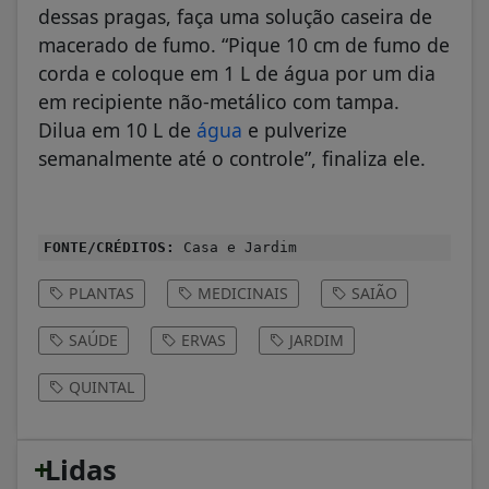
dessas pragas, faça uma solução caseira de
macerado de fumo. “Pique 10 cm de fumo de
corda e coloque em 1 L de água por um dia
em recipiente não-metálico com tampa.
Dilua em 10 L de
água
e pulverize
semanalmente até o controle”, finaliza ele.
FONTE/CRÉDITOS:
Casa e Jardim
PLANTAS
MEDICINAIS
SAIÃO
SAÚDE
ERVAS
JARDIM
QUINTAL
+
Lidas