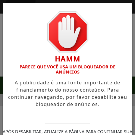
Entrar
HAMM
PARECE QUE VOCÊ USA UM BLOQUEADOR DE
ANÚNCIOS
A publicidade é uma fonte importante de
MENU
financiamento do nosso conteúdo. Para
continuar navegando, por favor desabilite seu
SERRA NEGRA: FAZENDA COM 488 HECTARES UNE ALTA PROD
bloqueador de anúncios.
NOTÍCIAS/BEM ESTAR
Planta saião: conheça a
APÓS DESABILITAR, ATUALIZE A PÁGINA PARA CONTINUAR SUA