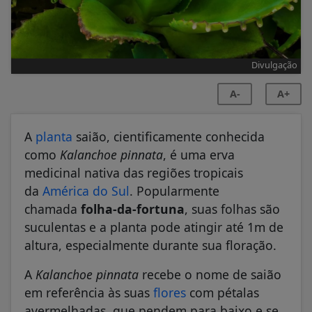
Divulgação
A-
A+
A
planta
saião, cientificamente conhecida
como
Kalanchoe pinnata
, é uma erva
medicinal nativa das regiões tropicais
da
América do Sul
. Popularmente
chamada
folha-da-fortuna
, suas folhas são
suculentas e a planta pode atingir até 1m de
altura, especialmente durante sua floração.
A
Kalanchoe pinnata
recebe o nome de saião
em referência às suas
flores
com pétalas
avermelhadas, que pendem para baixo e se