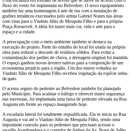
Uma escultura em formato de árvore que se move de acordo com o
fluxo do vento foi implantada no Belvedere. O novo equipamento
também faz uma homenagem à arte de rua com a instalação de
grafites temáticos executados pelo artista Gabriel Nunes nas áreas
com vista para o Viaduto Júlio de Mesquita Filho e para a própria
Praça Roosevelt. A ideia foi trazer mais cor, vida e arte para o
espaço e a cidade.
A preocupação com o meio ambiente também se destaca na
execução do projeto. Parte do entulho do local foi usada na própria
obra para reduzir o descarte de resíduos sólidos. Para evitar a
contaminação dos jardins de chuva, a drenagem original foi mantida.
O espaço ganhou novas árvores nativas para a composição de um
ecossistema propício para a região. Um dos muros voltados ao
Viaduto Júlio de Mesquita Filho recebeu vegetação da espécie unha-
de-gato.
O acesso seguro do pedestre ao Belvedere também foi planejado
pelo Município. Para acalmar o tráfego e oferecer maior segurança
nas travessias, foi implantada uma faixa de pedestre elevada na Rua
Augusta em frente ao espaço inaugurado hoje.
A escadaria lateral foi totalmente requalificada. Ela se inicia na Rua
Augusta e vai até o Viaduto Júlio de Mesquita Filho, sendo uma
importante conexão para os pedestres que precisam acessar o
sacolão Avanhandava e o corredor de ônibus da Av. Nove de Julho.