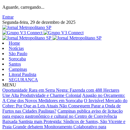
Aguarde, carregando...
Entrar
Segunda-feira, 29 de dezembro de 2025
Home
Notícias
São Paulo
Sorocaba
Santos
Campinas
Litoral Paulista
SEGURANÇA
MENU
Oportunidade Rara em Serra Negra: Fazenda com 488 Hectares
Une Alta Produtividade e Charme Colonial
Apagão no Orçamento:
A Crise dos Novos Medidores em Sorocaba
O Invisível Mercado do
Cobre: Por Que as Leis Atuais Não Conseguem Parar a Onda de
Furtos nas Cidades Paulistas?
Campinas publica aviso de licitação
para espaço gastronômico e cultural no Centro de Convivência
Baixada Santista mais Protegida: Síndicos de Santos, São Vicente e
Praia Grande debatem Monitoramento Colaborativo para