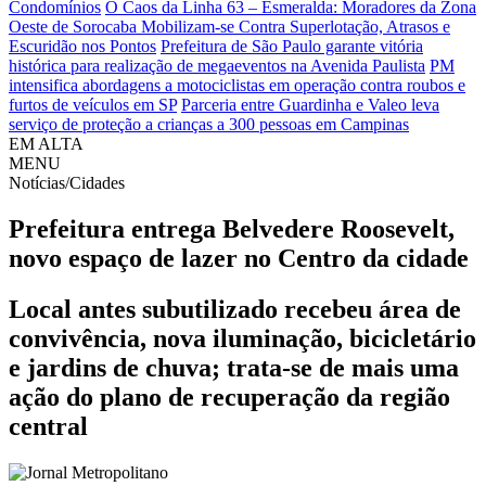
Condomínios
O Caos da Linha 63 – Esmeralda: Moradores da Zona
Oeste de Sorocaba Mobilizam-se Contra Superlotação, Atrasos e
Escuridão nos Pontos
Prefeitura de São Paulo garante vitória
histórica para realização de megaeventos na Avenida Paulista
PM
intensifica abordagens a motociclistas em operação contra roubos e
furtos de veículos em SP
Parceria entre Guardinha e Valeo leva
serviço de proteção a crianças a 300 pessoas em Campinas
EM ALTA
MENU
Notícias/Cidades
Prefeitura entrega Belvedere Roosevelt,
novo espaço de lazer no Centro da cidade
Local antes subutilizado recebeu área de
convivência, nova iluminação, bicicletário
e jardins de chuva; trata-se de mais uma
ação do plano de recuperação da região
central