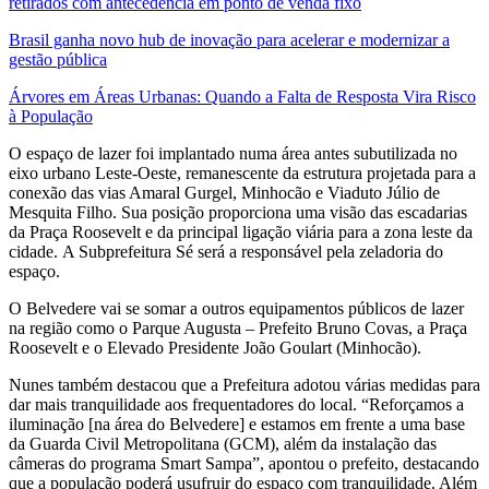
retirados com antecedência em ponto de venda fixo
Brasil ganha novo hub de inovação para acelerar e modernizar a
gestão pública
Árvores em Áreas Urbanas: Quando a Falta de Resposta Vira Risco
à População
O espaço de lazer foi implantado numa área antes subutilizada no
eixo urbano Leste-Oeste, remanescente da estrutura projetada para a
conexão das vias Amaral Gurgel, Minhocão e Viaduto Júlio de
Mesquita Filho. Sua posição proporciona uma visão das escadarias
da Praça Roosevelt e da principal ligação viária para a zona leste da
cidade.
A Subprefeitura Sé será a responsável pela zeladoria do
espaço.
O Belvedere vai se somar a outros equipamentos públicos de lazer
na região como o Parque Augusta – Prefeito Bruno Covas, a Praça
Roosevelt e o Elevado Presidente João Goulart (Minhocão).
Nunes também destacou que a Prefeitura adotou várias medidas para
dar mais tranquilidade aos frequentadores do local. “Reforçamos a
iluminação [na área do Belvedere] e estamos em frente a uma base
da Guarda Civil Metropolitana (GCM), além da instalação das
câmeras do programa Smart Sampa”, apontou o prefeito, destacando
que a população poderá usufruir do espaço com tranquilidade. Além