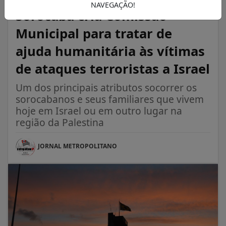
NAVEGAÇÃO!
Sorocaba cria Comissão
Municipal para tratar de
ajuda humanitária às vítimas
de ataques terroristas a Israel
Um dos principais atributos socorrer os
sorocabanos e seus familiares que vivem
hoje em Israel ou em outro lugar na
região da Palestina
JORNAL METROPOLITANO