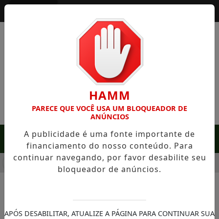
Entrar
HAMM
PARECE QUE VOCÊ USA UM BLOQUEADOR DE
ANÚNCIOS
A publicidade é uma fonte importante de
MENU
financiamento do nosso conteúdo. Para
continuar navegando, por favor desabilite seu
M SERRA NEGRA: FAZENDA COM 488 HECTARES UNE ALTA PR
bloqueador de anúncios.
NOTÍCIAS/SOROCABA
SOROCABA: Prefeitura de
APÓS DESABILITAR, ATUALIZE A PÁGINA PARA CONTINUAR SUA