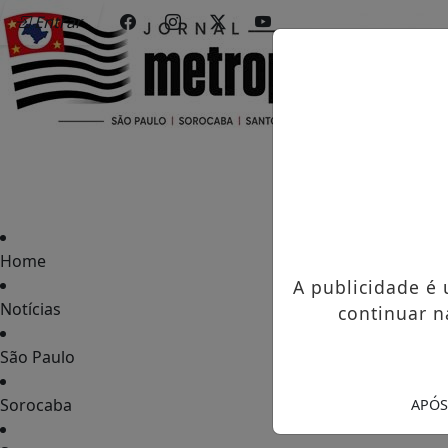
Entrar
Home
A publicidade é
Notícias
continuar n
São Paulo
Sorocaba
APÓS