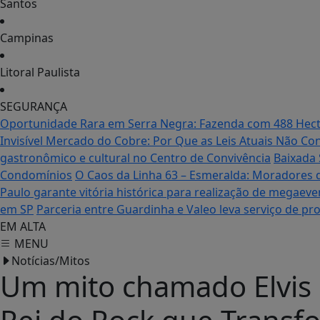
Santos
Campinas
Litoral Paulista
SEGURANÇA
Oportunidade Rara em Serra Negra: Fazenda com 488 Hecta
Invisível Mercado do Cobre: Por Que as Leis Atuais Não C
gastronômico e cultural no Centro de Convivência
Baixada 
Condomínios
O Caos da Linha 63 – Esmeralda: Moradores 
Paulo garante vitória histórica para realização de megaeve
em SP
Parceria entre Guardinha e Valeo leva serviço de p
EM ALTA
MENU
Notícias/Mitos
Um mito chamado Elvis 
Rei do Rock que Transf