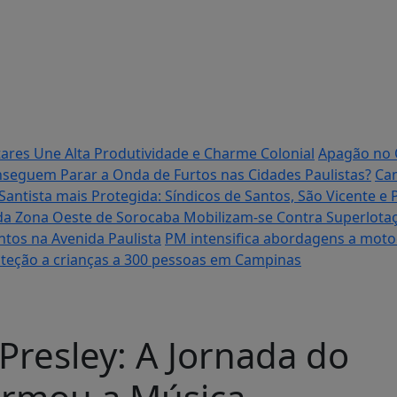
res Une Alta Produtividade e Charme Colonial
Apagão no 
onseguem Parar a Onda de Furtos nas Cidades Paulistas?
Cam
Santista mais Protegida: Síndicos de Santos, São Vicente
da Zona Oeste de Sorocaba Mobilizam-se Contra Superlotaç
ntos na Avenida Paulista
PM intensifica abordagens a motoc
roteção a crianças a 300 pessoas em Campinas
Presley: A Jornada do
ormou a Música