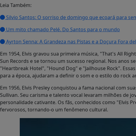
Leia Também:
Silvio Santos: O sorriso de domingo que ecoará para s
Um mito chamado Pelé. Do Santos para o mundo
Ayrton Senna: A Grandeza nas Pistas e a Doçura Fora de
Em 1954, Elvis gravou sua primeira música, "That's All Ri
Sun Records e se tornou um sucesso regional. Nos anos se
"Heartbreak Hotel", "Hound Dog" e "Jailhouse Rock". Essas
para a época, ajudaram a definir o som e o estilo do rock an
Em 1956, Elvis Presley conquistou a fama nacional com sua
Sullivan. Seu carisma e talento vocal levaram milhões de j
personalidade cativante. Os fãs, conhecidos como "Elvis Pre
fervorosos, tornando-o um fenômeno cultural.