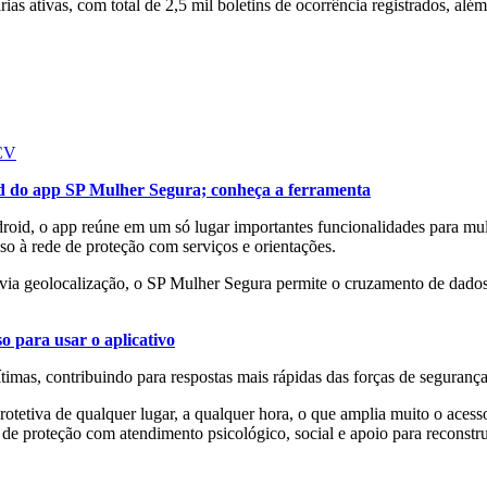
ias ativas, com total de 2,5 mil boletins de ocorrência registrados, al
 CV
ad do app SP Mulher Segura; conheça a ferramenta
droid, o app reúne em um só lugar importantes funcionalidades para mul
o à rede de proteção com serviços e orientações.
 via geolocalização, o SP Mulher Segura permite o cruzamento de dados 
o para usar o aplicativo
timas, contribuindo para respostas mais rápidas das forças de seguranç
tetiva de qualquer lugar, a qualquer hora, o que amplia muito o acesso 
e proteção com atendimento psicológico, social e apoio para reconstru