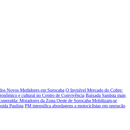
 dos Novos Medidores em Sorocaba
O Invisível Mercado do Cobre:
tronômico e cultural no Centro de Convivência
Baixada Santista mais
Esmeralda: Moradores da Zona Oeste de Sorocaba Mobilizam-se
nida Paulista
PM intensifica abordagens a motociclistas em operação