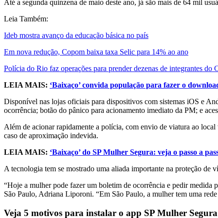
Até a segunda quinzena de maio deste ano, já são mais de 64 mil usuár
Leia Também:
Ideb mostra avanço da educação básica no país
Em nova redução, Copom baixa taxa Selic para 14% ao ano
Polícia do Rio faz operações para prender dezenas de integrantes do
LEIA MAIS:
‘Baixaço’ convida população para fazer o downlo
Disponível nas lojas oficiais para dispositivos com sistemas iOS e An
ocorrência; botão do pânico para acionamento imediato da PM; e acess
Além de acionar rapidamente a polícia, com envio de viatura ao local
caso de aproximação indevida.
LEIA MAIS:
‘Baixaço’ do SP Mulher Segura: veja o passo a pass
A tecnologia tem se mostrado uma aliada importante na proteção de ví
“Hoje a mulher pode fazer um boletim de ocorrência e pedir medida pro
São Paulo, Adriana Liporoni. “Em São Paulo, a mulher tem uma rede d
Veja 5 motivos para instalar o app SP Mulher Segura