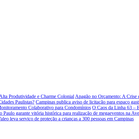
lta Produtividade e Charme Colonial
Apagão no Orçamento: A Crise
idades Paulistas?
Campinas publica aviso de licitação para espaço gas
 Monitoramento Colaborativo para Condomínios
O Caos da Linha 63 – 
o Paulo garante vitória histórica para realização de megaeventos na Ave
Valeo leva serviço de proteção a crianças a 300 pessoas em Campinas