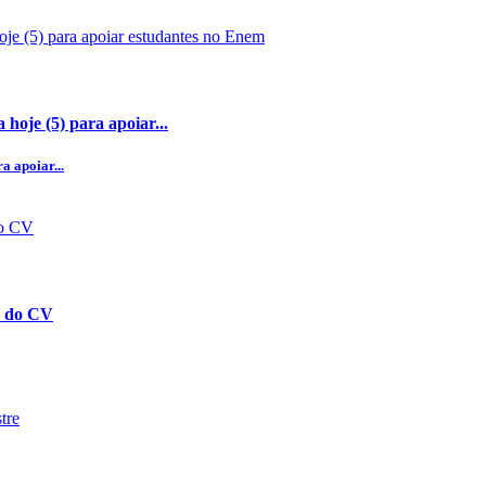
hoje (5) para apoiar...
a apoiar...
es do CV