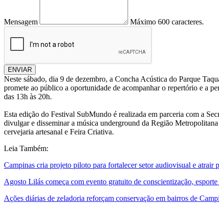
Mensagem
Máximo 600 caracteres.
ENVIAR
Neste sábado, dia 9 de dezembro, a Concha Acústica do Parque Taquar
promete ao público a oportunidade de acompanhar o repertório e a pe
das 13h às 20h.
Esta edição do Festival SubMundo é realizada em parceria com a Secr
divulgar e disseminar a música underground da Região Metropolitana 
cervejaria artesanal e Feira Criativa.
Leia Também:
Campinas cria projeto piloto para fortalecer setor audiovisual e atrai
Agosto Lilás começa com evento gratuito de conscientização, esporte
Ações diárias de zeladoria reforçam conservação em bairros de Camp