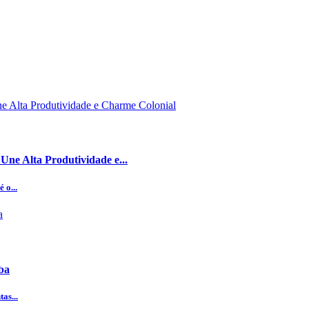
ne Alta Produtividade e...
 o...
ba
as...