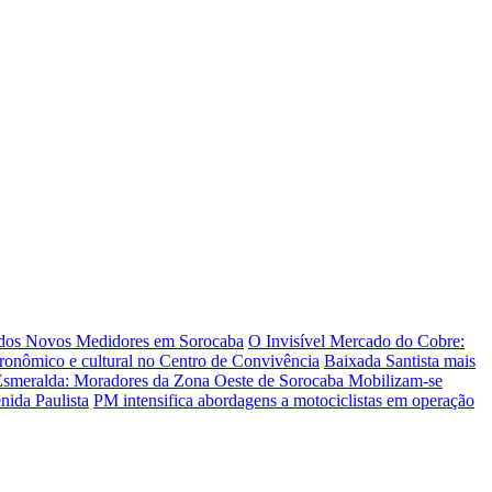
 dos Novos Medidores em Sorocaba
O Invisível Mercado do Cobre:
tronômico e cultural no Centro de Convivência
Baixada Santista mais
Esmeralda: Moradores da Zona Oeste de Sorocaba Mobilizam-se
nida Paulista
PM intensifica abordagens a motociclistas em operação