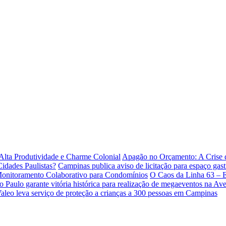
lta Produtividade e Charme Colonial
Apagão no Orçamento: A Crise
idades Paulistas?
Campinas publica aviso de licitação para espaço gas
 Monitoramento Colaborativo para Condomínios
O Caos da Linha 63 – 
o Paulo garante vitória histórica para realização de megaeventos na Ave
Valeo leva serviço de proteção a crianças a 300 pessoas em Campinas