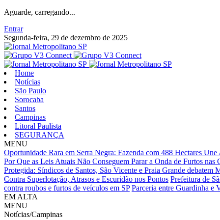
Aguarde, carregando...
Entrar
Segunda-feira, 29 de dezembro de 2025
Home
Notícias
São Paulo
Sorocaba
Santos
Campinas
Litoral Paulista
SEGURANÇA
MENU
Oportunidade Rara em Serra Negra: Fazenda com 488 Hectares Une A
Por Que as Leis Atuais Não Conseguem Parar a Onda de Furtos nas C
Protegida: Síndicos de Santos, São Vicente e Praia Grande debatem
Contra Superlotação, Atrasos e Escuridão nos Pontos
Prefeitura de Sã
contra roubos e furtos de veículos em SP
Parceria entre Guardinha e 
EM ALTA
MENU
Notícias/Campinas