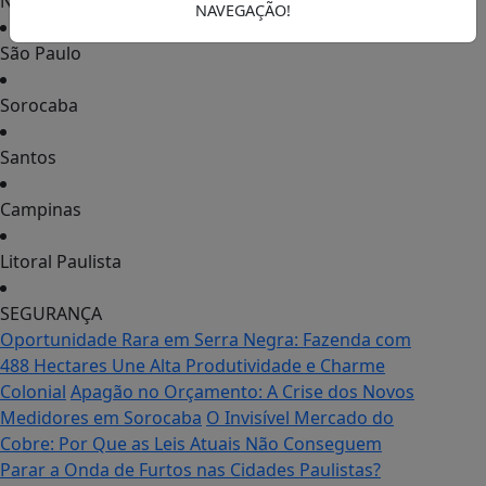
Notícias
NAVEGAÇÃO!
São Paulo
Sorocaba
Santos
Campinas
Litoral Paulista
SEGURANÇA
Oportunidade Rara em Serra Negra: Fazenda com
488 Hectares Une Alta Produtividade e Charme
Colonial
Apagão no Orçamento: A Crise dos Novos
Medidores em Sorocaba
O Invisível Mercado do
Cobre: Por Que as Leis Atuais Não Conseguem
Parar a Onda de Furtos nas Cidades Paulistas?