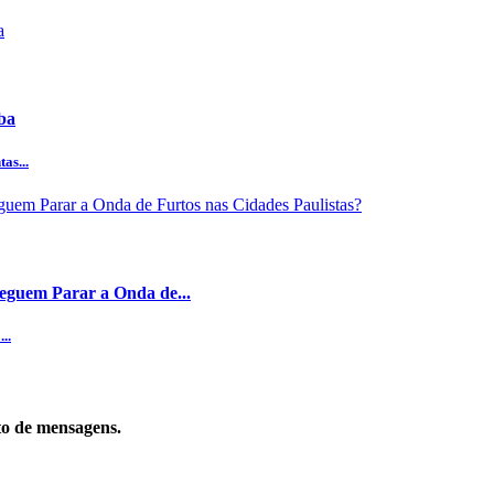
ba
as...
eguem Parar a Onda de...
..
to de mensagens.