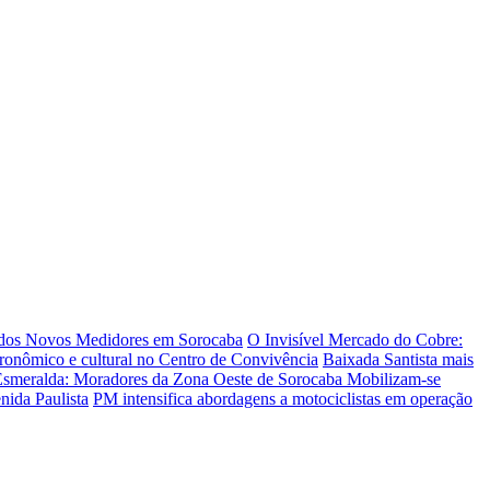
 dos Novos Medidores em Sorocaba
O Invisível Mercado do Cobre:
tronômico e cultural no Centro de Convivência
Baixada Santista mais
Esmeralda: Moradores da Zona Oeste de Sorocaba Mobilizam-se
nida Paulista
PM intensifica abordagens a motociclistas em operação