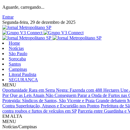
Aguarde, carregando...
Entrar
Segunda-feira, 29 de dezembro de 2025
Home
Notícias
São Paulo
Sorocaba
Santos
Campinas
Litoral Paulista
SEGURANÇA
MENU
Oportunidade Rara em Serra Negra: Fazenda com 488 Hectares Une A
Por Que as Leis Atuais Não Conseguem Parar a Onda de Furtos nas C
Protegida: Síndicos de Santos, São Vicente e Praia Grande debatem
Contra Superlotação, Atrasos e Escuridão nos Pontos
Prefeitura de Sã
contra roubos e furtos de veículos em SP
Parceria entre Guardinha e 
EM ALTA
MENU
Notícias/Campinas