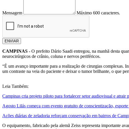
Mensagem
Máximo 600 caracteres.
ENVIAR
CAMPINAS -
O prefeito Dário Saadi entregou, na manhã desta quart
neurocirúrgicos de crânio, coluna e nervos periféricos.
“É um avanço importante para a realização de cirurgias complexas. I
um contraste na veia do paciente e deixar o tumor brilhante, o que perm
Leia Também:
Campinas cria projeto piloto para fortalecer setor audiovisual e atrai
Agosto Lilás começa com evento gratuito de conscientização, esporte
Ações diárias de zeladoria reforçam conservação em bairros de Camp
O equipamento, fabricado pela alemã Zeiss representa importante ava