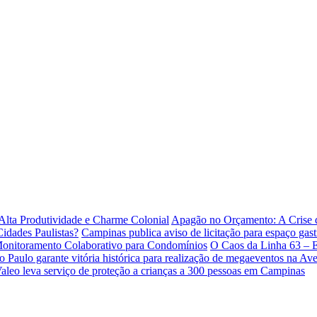
lta Produtividade e Charme Colonial
Apagão no Orçamento: A Crise
idades Paulistas?
Campinas publica aviso de licitação para espaço gas
 Monitoramento Colaborativo para Condomínios
O Caos da Linha 63 – 
o Paulo garante vitória histórica para realização de megaeventos na Ave
Valeo leva serviço de proteção a crianças a 300 pessoas em Campinas