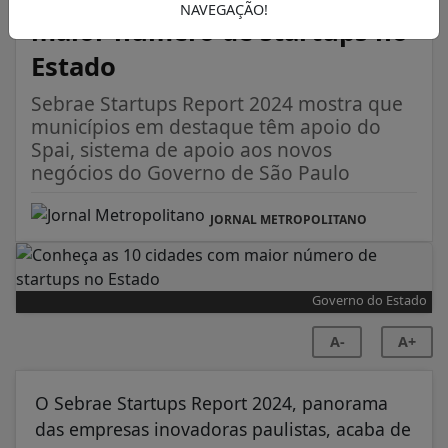
NAVEGAÇÃO!
maior número de startups no
Estado
Sebrae Startups Report 2024 mostra que
municípios em destaque têm apoio do
Spai, sistema de apoio aos novos
negócios do Governo de São Paulo
JORNAL METROPOLITANO
Governo do Estado
A-
A+
O Sebrae Startups Report 2024, panorama
das empresas inovadoras paulistas, acaba de