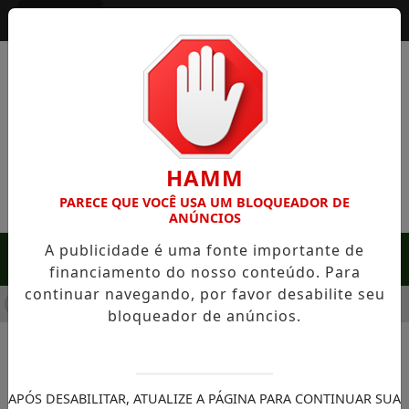
Entrar
HAMM
PARECE QUE VOCÊ USA UM BLOQUEADOR DE
ANÚNCIOS
A publicidade é uma fonte importante de
MENU
financiamento do nosso conteúdo. Para
continuar navegando, por favor desabilite seu
 EM SERRA NEGRA: FAZENDA COM 488 HECTARES UNE ALTA 
bloqueador de anúncios.
NOTÍCIAS/TECNOLOGIA & INOVAÇÃO
Conheça as 10 cidades com
APÓS DESABILITAR, ATUALIZE A PÁGINA PARA CONTINUAR SUA