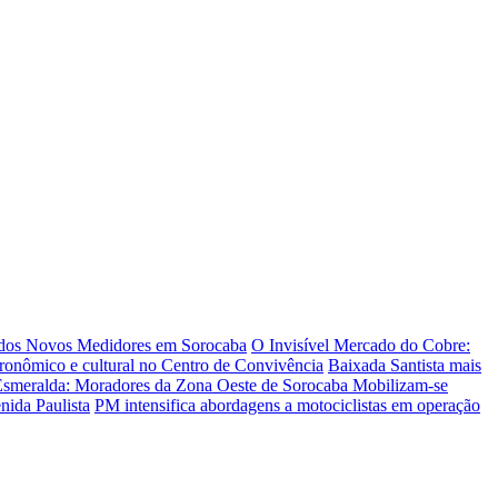
 dos Novos Medidores em Sorocaba
O Invisível Mercado do Cobre:
tronômico e cultural no Centro de Convivência
Baixada Santista mais
Esmeralda: Moradores da Zona Oeste de Sorocaba Mobilizam-se
nida Paulista
PM intensifica abordagens a motociclistas em operação