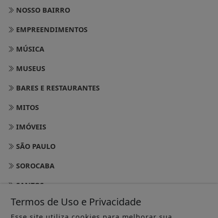
NOSSO BAIRRO
EMPREENDIMENTOS
MÚSICA
MUSEUS
BARES E RESTAURANTES
MITOS
IMÓVEIS
SÃO PAULO
SOROCABA
SANTOS
Termos de Uso e Privacidade
CAMPINAS
Esse site utiliza cookies para melhorar sua