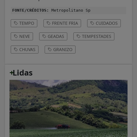
FONTE/CRÉDITOS:
Metropolitano Sp
TEMPO
FRENTE FRIA
CUIDADOS
NEVE
GEADAS
TEMPESTADES
CHUVAS
GRANIZO
+
Lidas