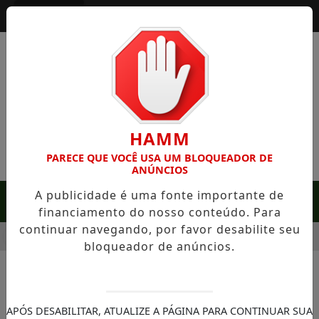
Entrar
HAMM
PARECE QUE VOCÊ USA UM BLOQUEADOR DE
ANÚNCIOS
A publicidade é uma fonte importante de
MENU
financiamento do nosso conteúdo. Para
continuar navegando, por favor desabilite seu
 SERRA NEGRA: FAZENDA COM 488 HECTARES UNE ALTA PRO
bloqueador de anúncios.
NOTÍCIAS/NOTÍCIAS
Frente fria avança com força
APÓS DESABILITAR, ATUALIZE A PÁGINA PARA CONTINUAR SUA