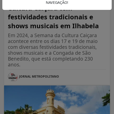
NAVEGAÇÃO!
Cultura Caiçara tem
festividades tradicionais e
shows musicais em Ilhabela
Em 2024, a Semana da Cultura Caiçara
acontece entre os dias 17 e 19 de maio
com diversas festividades tradicionais,
shows musicais e a Congada de São
Benedito, que está completando 230
anos.
JORNAL METROPOLITANO