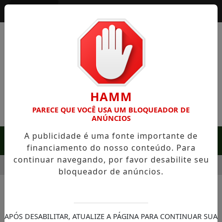
Entrar
HAMM
PARECE QUE VOCÊ USA UM BLOQUEADOR DE
ANÚNCIOS
A publicidade é uma fonte importante de
MENU
financiamento do nosso conteúdo. Para
continuar navegando, por favor desabilite seu
SERRA NEGRA: FAZENDA COM 488 HECTARES UNE ALTA PRODU
bloqueador de anúncios.
NOTÍCIAS/LITORAL PAULISTA
ILHABELA - Semana da
APÓS DESABILITAR, ATUALIZE A PÁGINA PARA CONTINUAR SUA