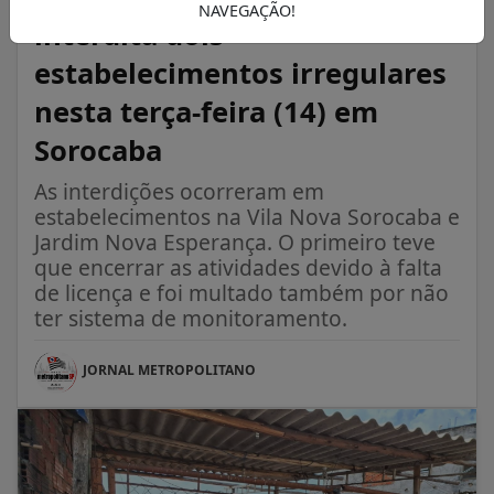
NAVEGAÇÃO!
interdita dois
estabelecimentos irregulares
nesta terça-feira (14) em
Sorocaba
As interdições ocorreram em
estabelecimentos na Vila Nova Sorocaba e
Jardim Nova Esperança. O primeiro teve
que encerrar as atividades devido à falta
de licença e foi multado também por não
ter sistema de monitoramento.
JORNAL METROPOLITANO