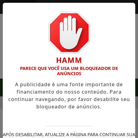
Entrar
HAMM
PARECE QUE VOCÊ USA UM BLOQUEADOR DE
ANÚNCIOS
A publicidade é uma fonte importante de
MENU
financiamento do nosso conteúdo. Para
continuar navegando, por favor desabilite seu
 SERRA NEGRA: FAZENDA COM 488 HECTARES UNE ALTA PROD
bloqueador de anúncios.
NOTÍCIAS/SOROCABA
Operação Ferro-Velho
APÓS DESABILITAR, ATUALIZE A PÁGINA PARA CONTINUAR SUA