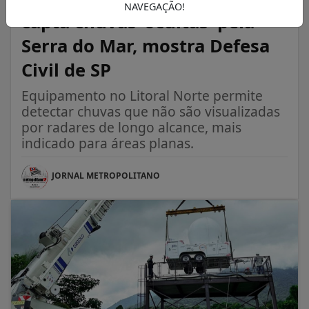
NAVEGAÇÃO!
capta chuvas ‘ocultas’ pela
Serra do Mar, mostra Defesa
Civil de SP
Equipamento no Litoral Norte permite
detectar chuvas que não são visualizadas
por radares de longo alcance, mais
indicado para áreas planas.
JORNAL METROPOLITANO