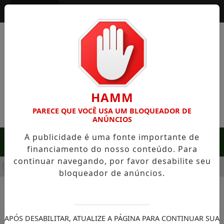
Entrar
HAMM
PARECE QUE VOCÊ USA UM BLOQUEADOR DE
ANÚNCIOS
A publicidade é uma fonte importante de
MENU
financiamento do nosso conteúdo. Para
continuar navegando, por favor desabilite seu
EM SERRA NEGRA: FAZENDA COM 488 HECTARES UNE ALTA PR
bloqueador de anúncios.
NOTÍCIAS/LITORAL PAULISTA
Radar instalado em Ilhabela
APÓS DESABILITAR, ATUALIZE A PÁGINA PARA CONTINUAR SUA