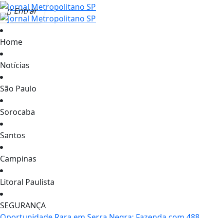
Entrar
Home
Notícias
São Paulo
Sorocaba
Santos
Campinas
Litoral Paulista
SEGURANÇA
Oportunidade Rara em Serra Negra: Fazenda com 488