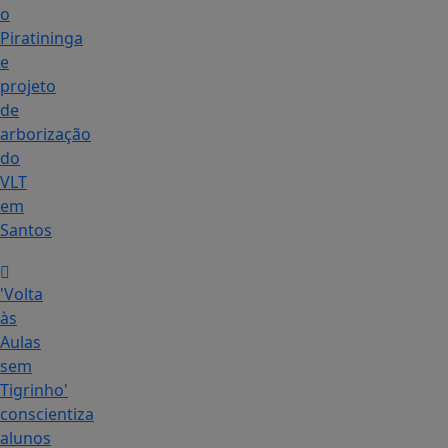
o
Piratininga
e
projeto
de
arborização
do
VLT
em
Santos
'Volta
às
Aulas
sem
Tigrinho'
conscientiza
alunos