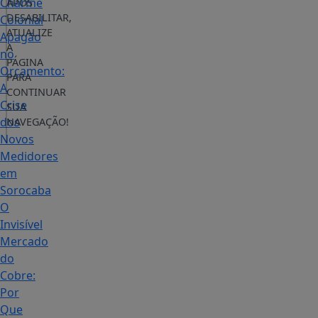
Charme
APÓS
DESABILITAR,
Colonial
ATUALIZE
Apagão
A
no
PÁGINA
Orçamento:
PARA
A
CONTINUAR
Crise
SUA
dos
NAVEGAÇÃO!
Novos
Medidores
em
Sorocaba
O
Invisível
Mercado
do
Cobre:
Por
Que