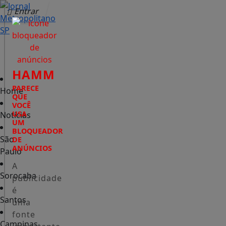
Entrar
HAMM
PARECE
Home
QUE
VOCÊ
USA
Notícias
UM
BLOQUEADOR
São
DE
ANÚNCIOS
Paulo
A
Sorocaba
publicidade
é
Santos
uma
fonte
Campinas