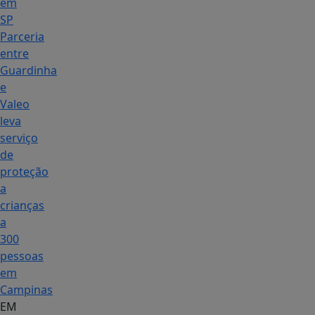
em
SP
Parceria
entre
Guardinha
e
Valeo
leva
serviço
de
proteção
a
crianças
a
300
pessoas
em
Campinas
EM