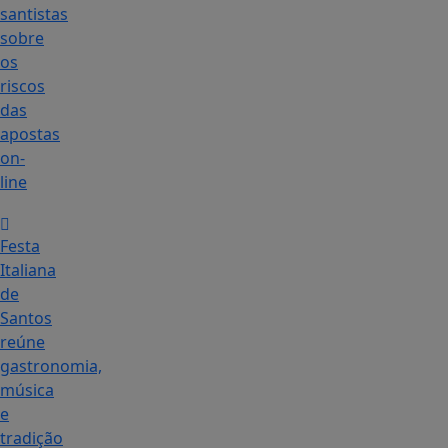
santistas
sobre
os
riscos
das
apostas
on-
line
Festa
Italiana
de
Santos
reúne
gastronomia,
música
e
tradição