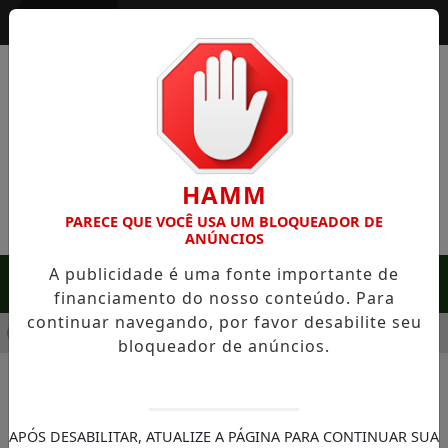
Entrar
HAMM
PARECE QUE VOCÊ USA UM BLOQUEADOR DE
ANÚNCIOS
A publicidade é uma fonte importante de
MENU
financiamento do nosso conteúdo. Para
continuar navegando, por favor desabilite seu
GRA: FAZENDA COM 488 HECTARES UNE ALTA PRODUTIVIDAD
bloqueador de anúncios.
NOTÍCIAS/SANTOS
SANTOS - Cidade lança
APÓS DESABILITAR, ATUALIZE A PÁGINA PARA CONTINUAR SUA