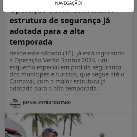
NAVEGAÇÃO!
Operação Verão com maior
estrutura de segurança já
adotada para a alta
temporada
desde este sábado (16), já está vigorando
a Operação Verão Santos 2024, um
esquema especial em prol da segurança
dos munícipes e turistas, que segue até o
Carnaval, com a maior estrutura já
adotada para a alta temporada.
JORNAL METROPOLITANO