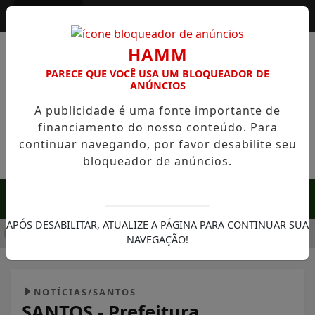
Entrar
HAMM
PARECE QUE VOCÊ USA UM BLOQUEADOR DE
ANÚNCIOS
A publicidade é uma fonte importante de
financiamento do nosso conteúdo. Para
continuar navegando, por favor desabilite seu
bloqueador de anúncios.
MENU
 EM SERRA NEGRA: FAZENDA COM 488 HECTARES UNE ALTA 
APÓS DESABILITAR, ATUALIZE A PÁGINA PARA CONTINUAR SUA
NAVEGAÇÃO!
NOTÍCIAS/SANTOS
SANTOS - Prefeitura
desenvolve programa de