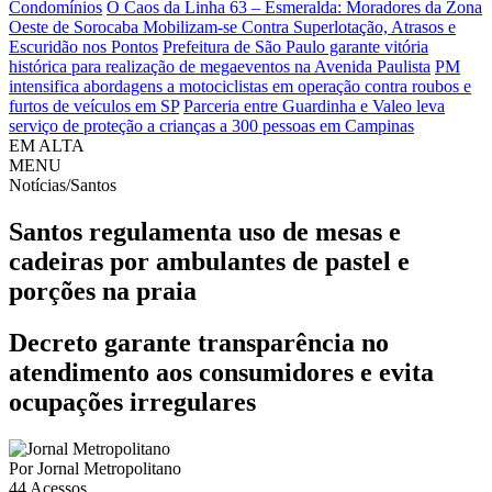
Condomínios
O Caos da Linha 63 – Esmeralda: Moradores da Zona
Oeste de Sorocaba Mobilizam-se Contra Superlotação, Atrasos e
Escuridão nos Pontos
Prefeitura de São Paulo garante vitória
histórica para realização de megaeventos na Avenida Paulista
PM
intensifica abordagens a motociclistas em operação contra roubos e
furtos de veículos em SP
Parceria entre Guardinha e Valeo leva
serviço de proteção a crianças a 300 pessoas em Campinas
EM ALTA
MENU
Notícias/Santos
Santos regulamenta uso de mesas e
cadeiras por ambulantes de pastel e
porções na praia
Decreto garante transparência no
atendimento aos consumidores e evita
ocupações irregulares
Por
Jornal Metropolitano
44
Acessos