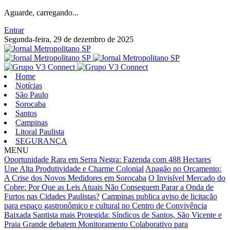
Aguarde, carregando...
Entrar
Segunda-feira, 29 de dezembro de 2025
Home
Notícias
São Paulo
Sorocaba
Santos
Campinas
Litoral Paulista
SEGURANÇA
MENU
Oportunidade Rara em Serra Negra: Fazenda com 488 Hectares
Une Alta Produtividade e Charme Colonial
Apagão no Orçamento:
A Crise dos Novos Medidores em Sorocaba
O Invisível Mercado do
Cobre: Por Que as Leis Atuais Não Conseguem Parar a Onda de
Furtos nas Cidades Paulistas?
Campinas publica aviso de licitação
para espaço gastronômico e cultural no Centro de Convivência
Baixada Santista mais Protegida: Síndicos de Santos, São Vicente e
Praia Grande debatem Monitoramento Colaborativo para