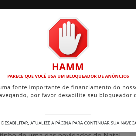
A
SANTOS
CAMPINAS
LITORAL PAULISTA
HAMM
TARES UNE ALTA PRODUTIVIDADE E CHARME COLONIAL
APA
PARECE QUE VOCÊ USA UM BLOQUEADOR DE ANÚNCIOS
 uma fonte importante de financiamento do noss
avegando, por favor desabilite seu bloqueador 
nstagramável faz parada no
inta
 DESABILITAR, ATUALIZE A PÁGINA PARA CONTINUAR SUA NAVEG
rtinho de uma das novidades do Natal