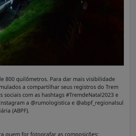
de 800 quilômetros. Para dar mais visibilidade
imulados a compartilhar seus registros do Trem
des sociais com as hashtags #TremdeNatal2023 e
nstagram a @rumologistica e @abpf_regionalsul
ária (ABPF).
a quem for fotografar as composições: