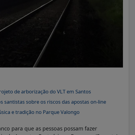
projeto de arborização do VLT em Santos
s santistas sobre os riscos das apostas on-line
úsica e tradição no Parque Valongo
anco para que as pessoas possam fazer