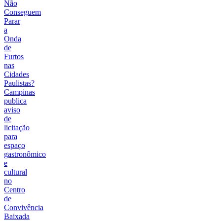
Não
Conseguem
Parar
a
Onda
de
Furtos
nas
Cidades
Paulistas?
Campinas
publica
aviso
de
licitação
para
espaço
gastronômico
e
cultural
no
Centro
de
Convivência
Baixada