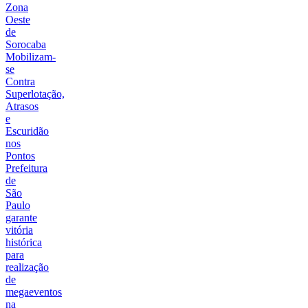
Zona
Oeste
de
Sorocaba
Mobilizam-
se
Contra
Superlotação,
Atrasos
e
Escuridão
nos
Pontos
Prefeitura
de
São
Paulo
garante
vitória
histórica
para
realização
de
megaeventos
na