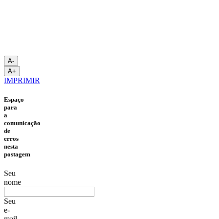
A-
A+
IMPRIMIR
Espaço
para
a
comunicação
de
erros
nesta
postagem
Seu
nome
Seu
e-
mail