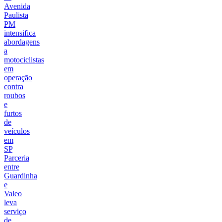
Avenida
Paulista
PM
intensifica
abordagens
a
motociclistas
em
operação
contra
roubos
e
furtos
de
veículos
em
SP
Parceria
entre
Guardinha
e
Valeo
leva
serviço
de