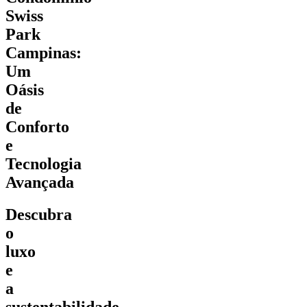
Swiss
Park
Campinas:
Um
Oásis
de
Conforto
e
Tecnologia
Avançada
Descubra
o
luxo
e
a
sustentabilidade