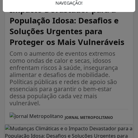
NAVEGAÇÃO!
Impacto Devastador para a
População Idosa: Desafios e
Soluções Urgentes para
Proteger os Mais Vulneráveis
Com o aumento de eventos extremos
como ondas de calor e secas, idosos
enfrentam riscos à saúde, insegurança
alimentar e desafios de mobilidade.
Políticas públicas e redes de apoio são
essenciais para garantir o bem-estar
dessa população cada vez mais
vulnerável.
JORNAL METROPOLITANO