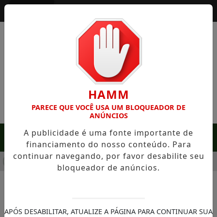
Entrar
HAMM
PARECE QUE VOCÊ USA UM BLOQUEADOR DE
ANÚNCIOS
A publicidade é uma fonte importante de
MENU
financiamento do nosso conteúdo. Para
continuar navegando, por favor desabilite seu
 EM SERRA NEGRA: FAZENDA COM 488 HECTARES UNE ALTA 
bloqueador de anúncios.
NOTÍCIAS/SAÚDE
Mudanças Climáticas e o
APÓS DESABILITAR, ATUALIZE A PÁGINA PARA CONTINUAR SUA