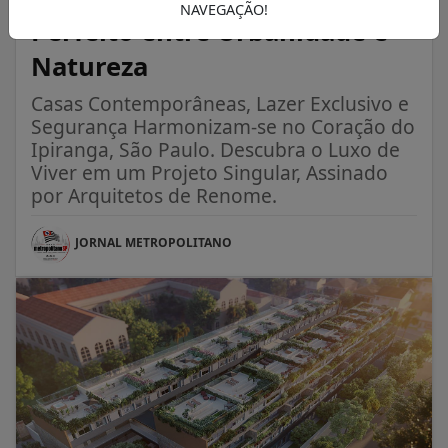
NAVEGAÇÃO!
Perfeito entre Urbanidade e
Natureza
Casas Contemporâneas, Lazer Exclusivo e
Segurança Harmonizam-se no Coração do
Ipiranga, São Paulo. Descubra o Luxo de
Viver em um Projeto Singular, Assinado
por Arquitetos de Renome.
JORNAL METROPOLITANO