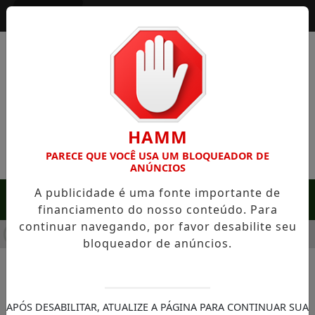
Entrar
HAMM
PARECE QUE VOCÊ USA UM BLOQUEADOR DE
ANÚNCIOS
A publicidade é uma fonte importante de
MENU
financiamento do nosso conteúdo. Para
continuar navegando, por favor desabilite seu
 EM SERRA NEGRA: FAZENDA COM 488 HECTARES UNE ALTA P
bloqueador de anúncios.
NOTÍCIAS/IMÓVEIS
Villa Arvo - O Encontro
APÓS DESABILITAR, ATUALIZE A PÁGINA PARA CONTINUAR SUA